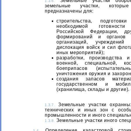
Земельные участки оборо
1.3.6.
земельные участки, которы
предназначены для:
строительства, подготов
необходимой готовност
Российской Федерации, др
формирований и органов 
организаций, учреждений
дислокация войск и сил флот
иных мероприятий);
разработки, производства 
военной, специальной, ко
боеприпасов (испытатель
уничтожения оружия и захорон
создания запасов матери
государственном и мобил
(хранилища, склады и другие).
Земельные участки охранных
1.3.7.
технических и иных зон с особ
промышленности и иного специальн
Земельные участки иного спец
1.3.8.
Определение кадастровой стоим
1.4.