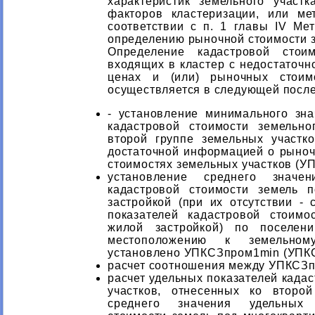
характеристик земельного участ
факторов кластеризации, или м
соответствии с п. 1 главы IV Ме
определению рыночной стоимости з
Определение кадастровой стоим
входящих в кластер с недостаточ
ценах и (или) рыночных стоимо
осуществляется в следующей после
- установление минимального зна
кадастровой стоимости земельно
второй группе земельных участк
достаточной информацией о рыноч
стоимостях земельных участков (У
установление среднего значен
кадастровой стоимости земель 
застройкой (при их отсутствии - 
показателей кадастровой стоимо
жилой застройкой) по поселен
местоположению к земельном
установлено УПКСЗпром1min (УПКС
расчет соотношения между УПКСЗп
расчет удельных показателей када
участков, отнесенных ко второ
среднего значения удельных 