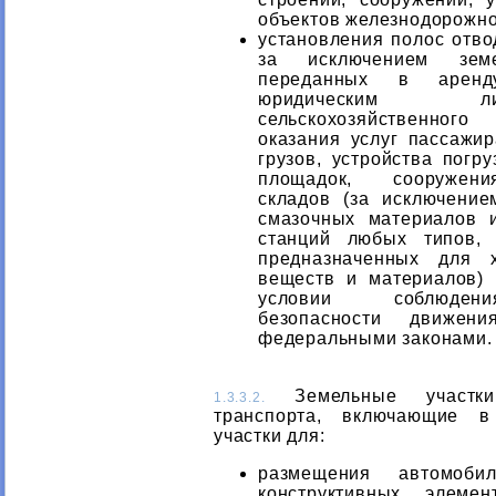
объектов железнодорожно
установления полос отво
за исключением земе
переданных в арен
юридическим 
сельскохозяйственног
оказания услуг пассажи
грузов, устройства погру
площадок, сооружен
складов (за исключение
смазочных материалов 
станций любых типов, 
предназначенных для 
веществ и материалов)
условии соблюден
безопасности движени
федеральными законами.
Земельные участки 
1.3.3.2.
транспорта, включающие в
участки для:
размещения автомоби
конструктивных элеме