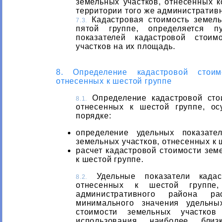
земельных участков, отнесенных к
территории того же административн
Кадастровая стоимость земель
7.3.
пятой группе, определяется п
показателей кадастровой стоим
участков на их площадь.
8. Определение кадастровой стоим
отнесенных к шестой группе
Определение кадастровой стои
8.1.
отнесенных к шестой группе, о
порядке:
определение удельных показате
земельных участков, отнесенных к 
расчет кадастровой стоимости зем
к шестой группе.
Удельные показатели кадаст
8.2.
отнесенных к шестой группе,
административного района ра
минимального значения удельны
стоимости земельных участков
использования наиболее близ