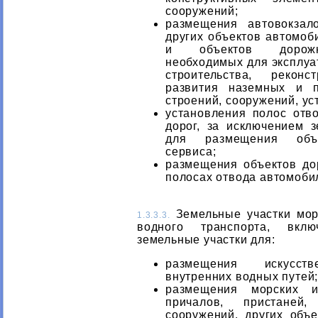
сооружений;
размещения автовокзал
других объектов автомоб
и объектов дорожн
необходимых для эксплуа
строительства, реконс
развития наземных и п
строений, сооружений, ус
установления полос отв
дорог, за исключением 
для размещения объ
сервиса;
размещения объектов до
полосах отвода автомоби
Земельные участки морс
1.3.3.3.
водного транспорта, вк
земельные участки для:
размещения искусст
внутренних водных путей
размещения морских и
причалов, пристаней, 
сооружений, других объ