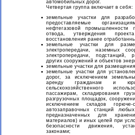
автомобильных дорог.
Четвертая группа включает в себя:
земельные участки для разрабо
предоставляемые организац
нефтегазовой промышленности 
отвода, утверждения проекта
восстановления ранее отработанны
земельные участки для разм
электропередачи, наземных со
электропередачи, подстанций, р
других сооружений и объектов энер
земельные участки для размещения
земельные участки для установл
дорог, за исключением земельн
аренду гражданам и юри
сельскохозяйственного исполь
пассажирам, складирования груз
разгрузочных площадок, сооружени
исключением складов горюче-
автозаправочных станций любых
предназначенных для хране
материалов) и иных целей при усл
безопасности движения, уста
законами;