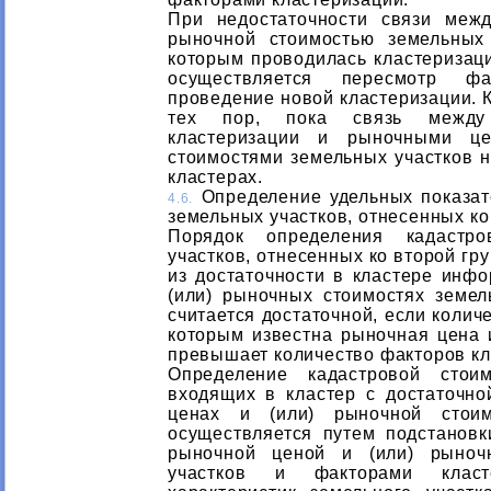
При недостаточности связи меж
рыночной стоимостью земельных
которым проводилась кластеризаци
осуществляется пересмотр фа
проведение новой кластеризации. 
тех пор, пока связь между
кластеризации и рыночными ц
стоимостями земельных участков н
кластерах.
Определение удельных показат
4.6.
земельных участков, отнесенных ко
Порядок определения кадастро
участков, отнесенных ко второй гр
из достаточности в кластере инф
(или) рыночных стоимостях земе
считается достаточной, если колич
которым известна рыночная цена и
превышает количество факторов кл
Определение кадастровой стоим
входящих в кластер с достаточн
ценах и (или) рыночной стоим
осуществляется путем подстанов
рыночной ценой и (или) рыноч
участков и факторами класте