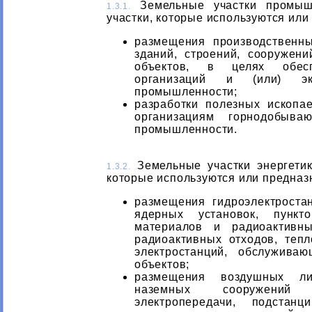
Земельные участки промыш
1.3.1.
участки, которые используются или
размещения производственн
зданий, строений, сооружен
объектов, в целях обесп
организаций и (или) экс
промышленности;
разработки полезных ископа
организациям горнодобыва
промышленности.
Земельные участки энергетик
1.3.2.
которые используются или предназ
размещения гидроэлектроста
ядерных установок, пункт
материалов и радиоактивн
радиоактивных отходов, теп
электростанций, обслужива
объектов;
размещения воздушных лин
наземных сооружений
электропередачи, подстанц