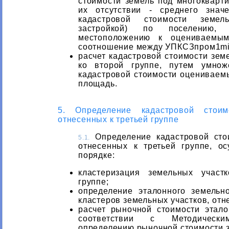
стоимости земель под многокварти
их отсутствии - среднего знач
кадастровой стоимости земел
застройкой) по поселению,
местоположению к оцениваемым
соотношение между УПКСЗпром1mi
расчет кадастровой стоимости зем
ко второй группе, путем умнож
кадастровой стоимости оцениваемы
площадь.
5. Определение кадастровой стоим
отнесенных к третьей группе
Определение кадастровой стои
5.1.
отнесенных к третьей группе, о
порядке:
кластеризация земельных участ
группе;
определение эталонного земельн
кластеров земельных участков, отн
расчет рыночной стоимости этал
соответствии с Методическ
определению рыночной стоимости з